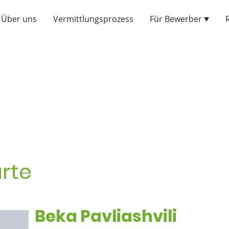
Über uns
Vermittlungsprozess
Für Bewerber
arte
Beka Pavliashvili