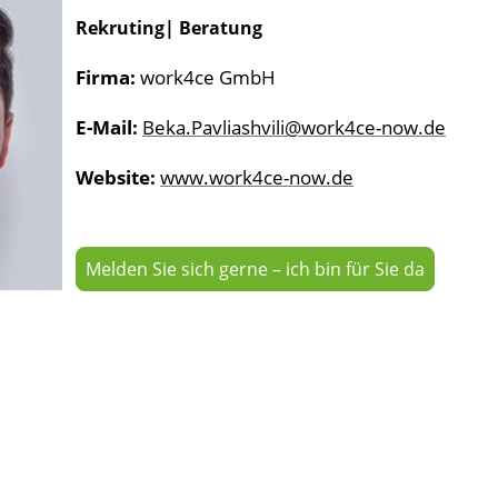
Rekruting| Beratung
Firma:
work4ce GmbH
E-Mail:
Beka.Pavliashvili@work4ce-now.de
Website:
www.work4ce-now.de
Melden Sie sich gerne – ich bin für Sie da